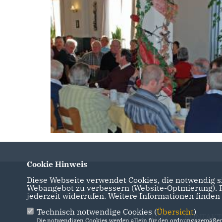
Cookie Hinweis
Diese Webseite verwendet Cookies, die notwendig si
Homepage der CDU Herbrechtingen und der
Webangebot zu verbessern (Website-Optmierung). Fü
Jungen Union Herbrechtingen
jederzeit widerrufen. Weitere Informationen finden
Technisch notwendige Cookies (
Übersicht
)
IMPRESSUM
DATENSCHUTZ
KONTAKT
Die notwendigen Cookies werden allein für den ordnungsgemäßen 