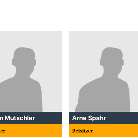
n Mutschler
Arne Spahr
zer
Beisitzer