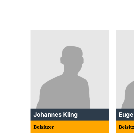
Johannes Kling
Euge
Beisitzer
Beisit